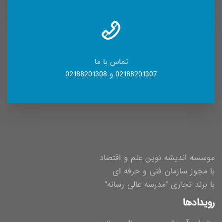
تماس با ما
02188201307 و 02188201308
موسسه اندیشه نوین علم و اقتصاد
با مجوز سازمان فنی و حرفه ای
با برند تجاری "مدرسه عالی رسانه"
رویدادها