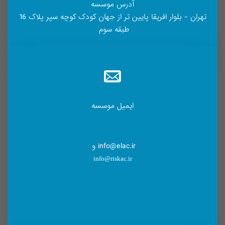
آدرس موسسه
تهران - بلوار افریقا پایین تر از جهان کودک کوچه سپر پلاک 16
طبقه سوم
ایمیل موسسه
info@elac.ir و
info@riskac.ir