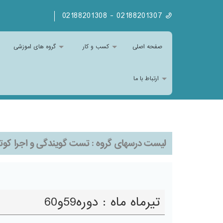
02188201307 - 02188201308
صفحه اصلی
کسب و کار
گروه های اموزشی
ارتباط با ما
لیست درسهای گروه :
تست گویندگی و اجرا کوت
تیرماه ماه : دوره59و60