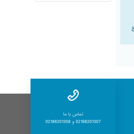
خ
تماس با ما
02188201307 و 02188201308