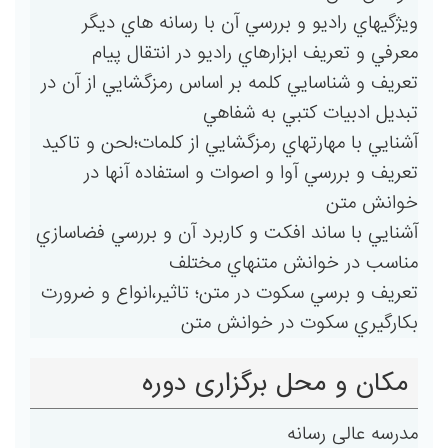
ويژگيهاي راديو و بررسي آن با رسانه هاي ديگر
معرفي و تعريف ابزارهاي راديو در انتقال پيام
تعريف و شناسايي كلمه بر اساس رمزگشايي از آن در
تبديل ادبيات كتبي به شفاهي
آشنايي با مهارتهاي رمزگشايي از كلمات؛لحن و تاكيد
تعريف و بررسي آوا و اصوات و استفاده آنها در
خوانش متن
آشنايي با ساند افكت و كاربرد آن و بررسي فضاسازي
مناسب در خوانش متنهاي مختلف
تعريف و برسي سكوت در متن؛ تاثير،انواع و ضرورت
بكارگيري سكوت در خوانش متن
مکان و محل برگزاری دوره
مدرسه عالی رسانه