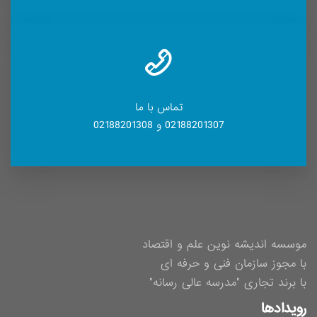
تماس با ما
02188201307 و 02188201308
موسسه اندیشه نوین علم و اقتصاد
با مجوز سازمان فنی و حرفه ای
با برند تجاری "مدرسه عالی رسانه"
رویدادها