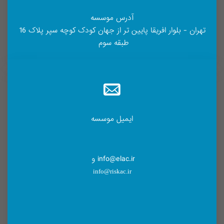
آدرس موسسه
تهران - بلوار افریقا پایین تر از جهان کودک کوچه سپر پلاک 16
طبقه سوم
ایمیل موسسه
info@elac.ir و
info@riskac.ir