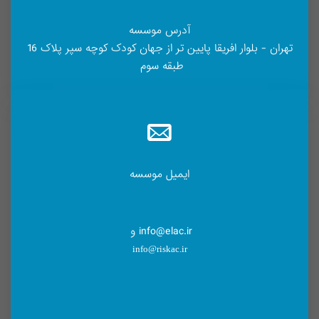
آدرس موسسه
تهران - بلوار افریقا پایین تر از جهان کودک کوچه سپر پلاک 16
طبقه سوم
ایمیل موسسه
info@elac.ir و
info@riskac.ir