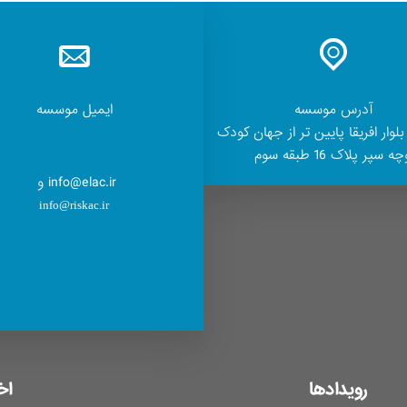
آدرس موسسه
ایمیل موسسه
بلوار افریقا پایین تر از جهان کودک
ه سپر پلاک 16 طبقه سوم
info@elac.ir و
info@riskac.ir
رویدادها
اخ