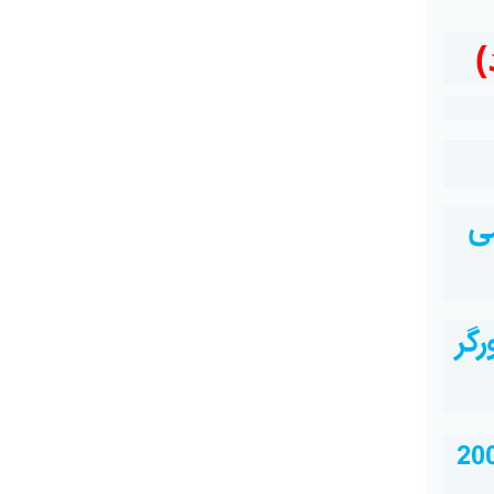
)
ی
رگر
سامانه پیام کوتاه 2000704