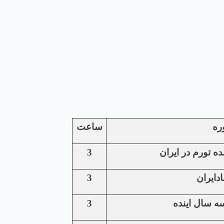
ره
ساعت
ه تورم در ایران
3
3
ه سال اینده
3