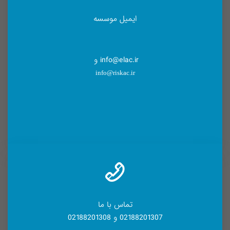
ایمیل موسسه
info@elac.ir و
info@riskac.ir
تماس با ما
02188201307 و 02188201308