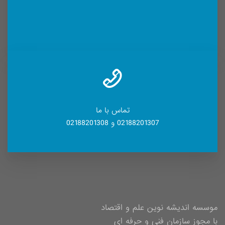
تماس با ما
02188201307 و 02188201308
موسسه اندیشه نوین علم و اقتصاد
با مجوز سازمان فنی و حرفه ای