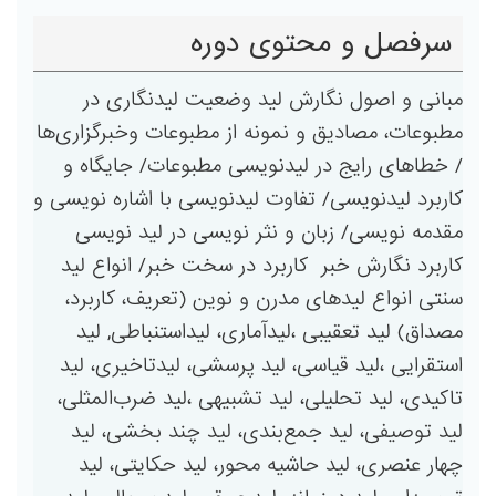
سرفصل و محتوی دوره
مبانی و اصول نگارش لید وضعیت لیدنگاری در
مطبوعات، مصادیق و نمونه از مطبوعات وخبرگزاری‌ها
/ خطاهای رایج در لیدنویسی مطبوعات/ جایگاه و
کاربرد لیدنویسی/ تفاوت لیدنویسی با اشاره نویسی و
مقدمه نویسی/ زبان و نثر نویسی در لید نویسی
کاربرد نگارش خبر ‌ کاربرد در سخت خبر/ انواع لید
سنتی انواع لیدهای مدرن و نوین (تعریف، کاربرد،
مصداق) لید تعقیبی ،لیدآماری، لیداستنباطی, لید
استقرایی ،لید قیاسی، لید پرسشی، لیدتاخیری، لید
تاکیدی، لید تحلیلی، لید تشبیهی ،لید ضرب‌المثلی،
لید توصیفی، لید جمع‌بندی، لید چند بخشی، لید
چهار عنصری، لید حاشیه محور، لید حکایتی، لید