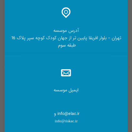
آدرس موسسه
تهران - بلوار افریقا پایین تر از جهان کودک کوچه سپر پلاک 16
طبقه سوم
ایمیل موسسه
info@elac.ir و
info@riskac.ir