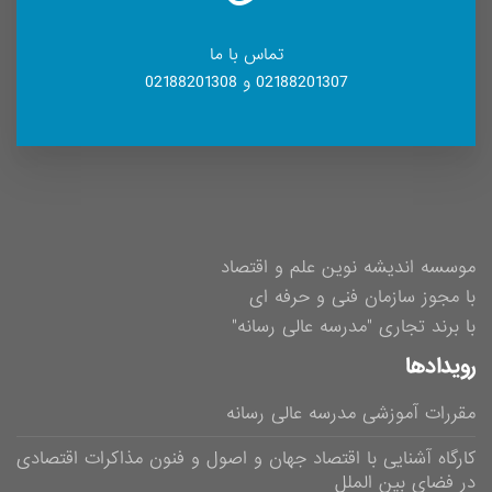
تماس با ما
02188201307 و 02188201308
موسسه اندیشه نوین علم و اقتصاد
با مجوز سازمان فنی و حرفه ای
با برند تجاری "مدرسه عالی رسانه"
رویدادها
مقررات آموزشی مدرسه عالی رسانه
کارگاه آشنایی با اقتصاد جهان و اصول و فنون مذاکرات اقتصادی
در فضای بین الملل