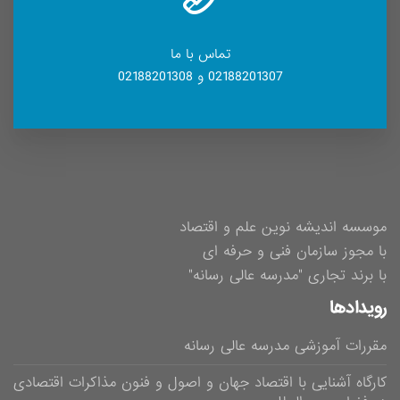
تماس با ما
02188201307 و 02188201308
موسسه اندیشه نوین علم و اقتصاد
با مجوز سازمان فنی و حرفه ای
با برند تجاری "مدرسه عالی رسانه"
رویدادها
مقررات آموزشی مدرسه عالی رسانه
کارگاه آشنایی با اقتصاد جهان و اصول و فنون مذاکرات اقتصادی