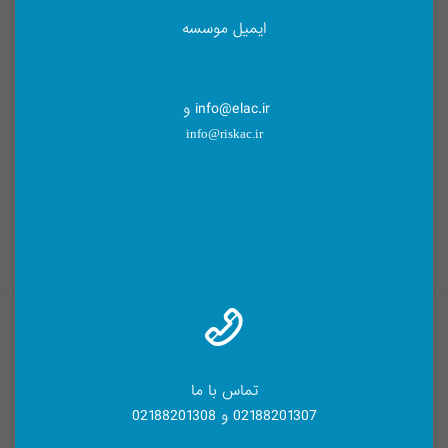
ایمیل موسسه
info@elac.ir و
info@riskac.ir
تماس با ما
02188201307 و 02188201308