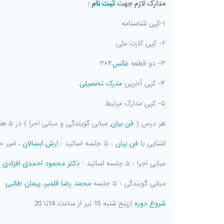
مدارک لازم جهت
ثبت نام
:
۱-کپی شناسنامه
۲- کپی کارت ملی
۳- دو قطعه
عکس
۴×۳
۴- کپی آخرین
مدرک تحصیلی
۵- کپی مدارک مرتبط
هر درس (
فن بیان
, مبانی گویندگی و مبانی اجرا ) در ۵ هفته برگزار می شود و در مجمع برای هر گروه ۱۵ جلسه کلاس بر اساس جدول ذیل :
اشنایی با
فن بیان
: ۵ جلسه اساتید :
ارش ابسالان
، امیر 
مبانی اجرا : ۵ جلسه اساتید :
دکتر محمود احمدی افزادی
،
مبانی گویندگی : ۵ جلسه
محمد رضا قلمبر
،
پیمان طالبی
شروع دوره
ازپنج شنبه 15 تیر از ساعت 14تا 20