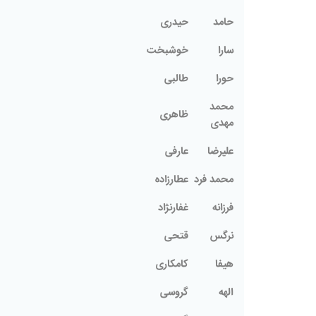
حامد
حيدرى
سارا
خوشبخت
حورا
طالبی
محمد
ظاهری
مهدی
علیرضا
عارفی
محمد فرد
عطارزاده
فرزانه
غفارنژاد
نرگس
قتحی
هیفا
کامکاری
الهه
گروسی