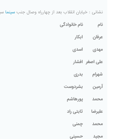
نشانی : خیابان انقلاب بعد از چهارراه وصال جنب
سینما
سپیده 
نام
نام خانوادگی
عرفان
ابکار
مهدی
اسدی
علی اصغر
افشار
شهرام
بدری
آرمین
بشردوست
محمد
پورهاشم
علیرضا
ثابتی راد
محمد
چمنی
مجید
حسینی