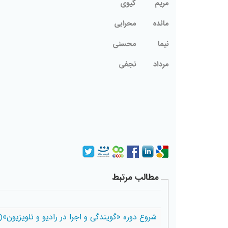
مریم
گیوی
مائده
محرابی
نیما
محسنی
مرداد
نجفی
مطالب مرتبط
شروع دوره «گویندگی و اجرا در رادیو و تلویزیون»(دوره23) 15 