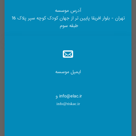
آدرس موسسه
تهران - بلوار افریقا پایین تر از جهان کودک کوچه سپر پلاک 16
طبقه سوم
ایمیل موسسه
info@elac.ir و
info@riskac.ir