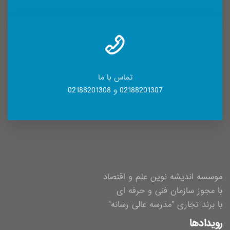
تماس با ما
02188201307 و 02188201308
موسسه اندیشه نوین علم و اقتصاد
با مجوز سازمان فنی و حرفه ای
با برند تجاری "مدرسه عالی رسانه"
رویدادها