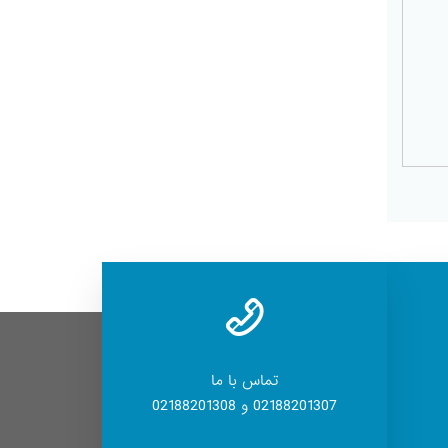
تماس با ما
02188201307 و 02188201308