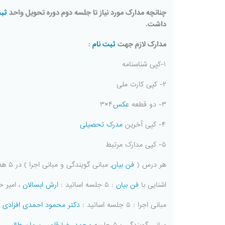
چنانچه مدارک مورد نیاز تا جلسه دوم دوره تحویل واحد
ثبت
داشت.
مدارک لازم جهت
ثبت نام
:
۱-کپی شناسنامه
۲- کپی کارت ملی
۳- دو قطعه
عکس
۴×۳
۴- کپی آخرین
مدرک تحصیلی
۵- کپی مدارک مرتبط
هر درس (
فن بیان
, مبانی گویندگی و مبانی اجرا ) در ۵ هفته برگزار می شود و در مجمع برای هر گروه ۱۵ جلسه کلاس بر اساس جدول ذیل :
اشنایی با
فن بیان
: ۵ جلسه اساتید :
ارش ابسالان
، امیر 
مبانی اجرا : ۵ جلسه اساتید :
دکتر محمود احمدی افزادی
،