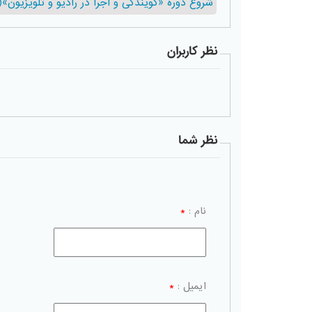
شروع دوره «گویندگی و اجرا در رادیو و تلویزیون»(دوره26) پنج شبه ها 26 مر
نظر کاربران
نظر شما
نام :
*
ایمیل :
*