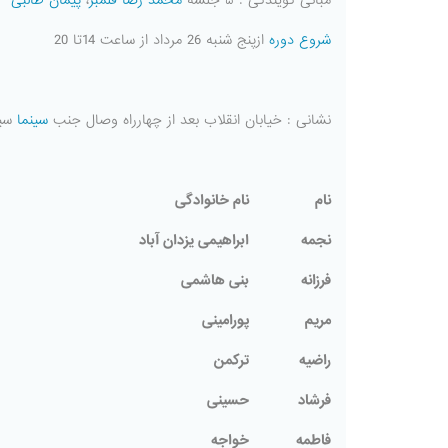
مبانی گویندگی : ۵ جلسه
محمد رضا قلمبر
،
پیمان طالبی
شروع دوره
ازپنج شنبه 26 مرداد از ساعت 14تا 20
نشانی : خیابان انقلاب بعد از چهارراه وصال جنب
سینما
سپیده 
نام
نام خانوادگی
نجمه
ابراهیمی یزدان آباد
فرزانه
بنی هاشمی
مریم
پورامینی
راضیه
ترکمن
فرشاد
حسینی
فاطمه
خواجه