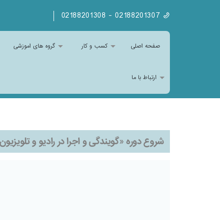
02188201307 - 02188201308
صفحه اصلی
کسب و کار
گروه های اموزشی
ارتباط با ما
شروع دوره «گویندگی و اجرا در رادیو و تلویزیون»(دوره26) پنج شبه ها 26