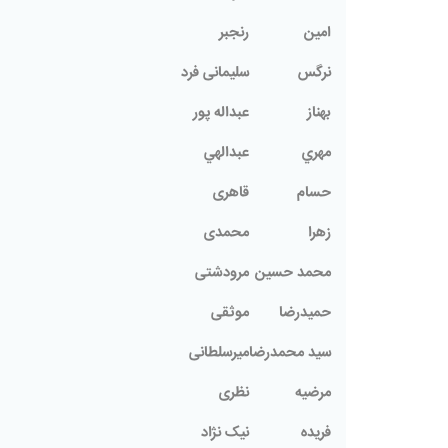
امین
رنجبر
نرگس
سلیمانی فرد
بهناز
عبداله پور
مهري
عبدالهي
حسام
قاهری
زهرا
محمدى
محمد حسین
مرودشتی
حمیدرضا
موثقی
سيد محمدرضا
ميرسلطانى
مرضیه
نظری
فریده
نیک نژاد