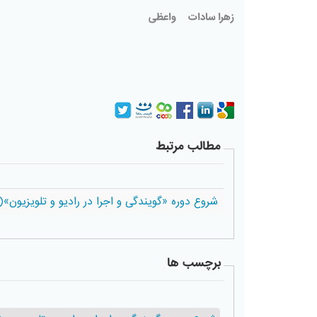
زهرا سادات
واعظی
مطالب مرتبط
شروع دوره «گویندگی و اجرا در رادیو و تلویزیون»(دوره26) پنج شبه ها 26 مر
برچسب ها