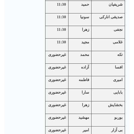
شریفیان
حمید
11:30
صدیقی انارکی
سونیا
11:30
نجفی
زهرا
11:30
غلامی
مجید
11:30
تکه
محمد
غیرحضوری
افسا
آزاده
غیرحضوری
امیری
فاطمه
غیرحضوری
بابایی
سارا
غیرحضوری
بخشایش
زهرا
غیرحضوری
بوربو
مهشید
غیرحضوری
بی آزار
امیر
غیرحضوری