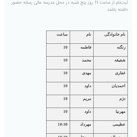
ثبت‌نام از ساعت 11 روز پنج شنبه در محل مدرسه عالی رسانه حضور
داشته باشند
نام خانوادگی
نام
ساعت
زنگنه
فاطمه
10
شفیقه
محمد
10
غفاری
مهدی
10
احمدیان
داود
10
دژم
مریم
10
مهرنیا
داود
10
عظیمی
مهرداد
10:30