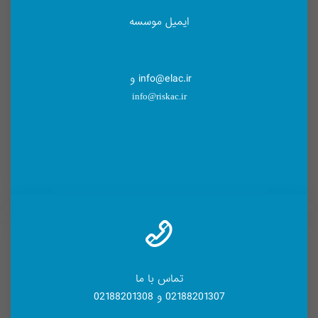
ایمیل موسسه
info@elac.ir و
info@riskac.ir
تماس با ما
02188201307 و 02188201308