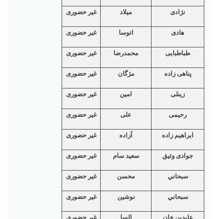
نژادی
ميلاد
غیر حضوری
هادی
اتوسا
غیر حضوری
طباطبایی
محمدرضا
غیر حضوری
پناهی زاده
مژگان
غیر حضوری
زینلی
امین
غیر حضوری
رحیمی
علی
غیر حضوری
ابراهیم زادە‌
آزاده
غیر حضوری
جوادی وثیق
سعید سام
غیر حضوری
سبحاني
محسن
غیر حضوری
سبحاني
نوشین
غیر حضوری
عابدين خان
السا
غیر حضوری