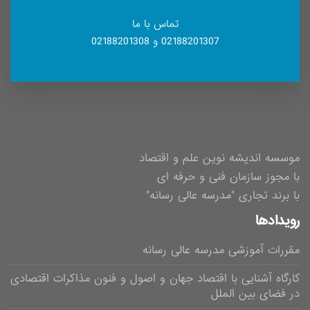
تماس با ما
02188201307 و 02188201308
موسسه اندیشه نوین علم و اقتصاد
با مجوز سازمان فنی و حرفه ای
با برند تجاری "مدرسه عالی رسانه"
رویدادها
مقررات آموزشی مدرسه عالی رسانه
کارگاه آشنایی با اقتصاد جهان و اصول و فنون مذاکرات اقتصادی
در فضای بین الملل