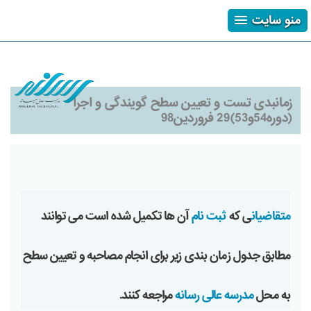
منو سایت
ثبت نام
ورود
فراموشی رمز
زمانبدی تست و تعیین سطح گویندگی و اجرا
(دوره54و53)29 فروردین98
متقاضیان
ی که
ثبت نام
آن ها تکمیل شده است می توانند
مطابق جدول زمان بندی زیر برای انجام مصاحبه و تعیین سطح
به محل
مدرسه عالی رسانه
مراجعه کنند.