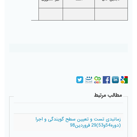
مطالب مرتبط
زمانبدی تست و تعیین سطح گویندگی و اجرا
(دوره54و53)29 فروردین98