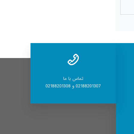
تماس با ما
02188201307 و 02188201308