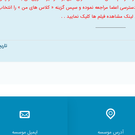
سترسی اعضا مراجعه نموده و سپس گزینه « کلاس های من » را انتخاب
 لینک مشاهده فیلم ها کلیک نمایید . .
تاری
آدرس موسسه
ایمیل موسسه