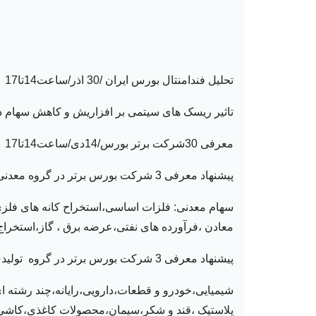
تحلیل فندامنتال بورس ایران /30 اذر/ساعت14تا17
تاثیر ریسک های سیتمی بر افزاریش و کاهش سهام در بورس/7دی/
معرفی 30شرکت برتر بورس/14دی/ساعت14تا17
پیشنهاد معرفی 3 شرکت بورس برتر در گروه معدنی/ 21دی/ ساعت 14 تا 17
سهام معدنی
:
فلزات اساسی
،
استخراح کانه های فلز
معادن
،فرآورده های نفتی،عرضه برق ، گاز،استخراج
پیشنهاد معرفی 3 شرکت بورس برتر در گروه تولیدی/ 28دی/ ساعت 14 تا 17
شیمیایی،خودرو و قطعات،دارویی،رایانه،چند رشته ا
پلاستیک
،قند و شکر،سیمان،محصولات کاغذی،کاش