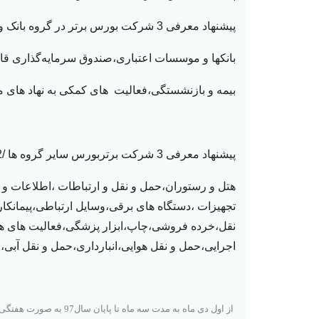
پیشنهاد معرفی 3 شرکت بورس برتر در گروه بانک و بیمه/ 5بهمن/ ساعت 14 تا 17
بانکها و موسسات اعتباری،صندوق سرمایه‌گذاری قا
بیمه و بازنشستگی،فعالیت های کمکی به نهاد های
پیشنهاد معرفی 3 شرکت برتربورس سایر گروه ها /12 بهمن / ساعت 9 تا 12
هتل و رستوران،حمل و نقل و ارتباطات
،اطلاعات و 
تجهیزات
،دستگاه های برقی،وسایل ارتباطی،پیمان
نقل،خرده فروشی،چاپ،ابزار پزشگی،فعالیت های هن
اجرایی،حمل و نقل هوایی،انبارداری،حمل و نقل آبی
از اول دی ماه به مدت سه ماه تا پایان سال97 به صورت هفتگی لیست رتبه بندی 200 شرکت برتر ارایه می شود