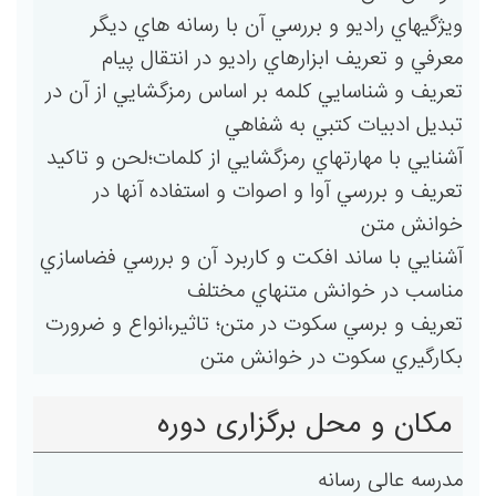
ويژگيهاي راديو و بررسي آن با رسانه هاي ديگر
معرفي و تعريف ابزارهاي راديو در انتقال پيام
تعريف و شناسايي كلمه بر اساس رمزگشايي از آن در
تبديل ادبيات كتبي به شفاهي
آشنايي با مهارتهاي رمزگشايي از كلمات؛لحن و تاكيد
تعريف و بررسي آوا و اصوات و استفاده آنها در
خوانش متن
آشنايي با ساند افكت و كاربرد آن و بررسي فضاسازي
مناسب در خوانش متنهاي مختلف
تعريف و برسي سكوت در متن؛ تاثير،انواع و ضرورت
بكارگيري سكوت در خوانش متن
مکان و محل برگزاری دوره
مدرسه عالی رسانه