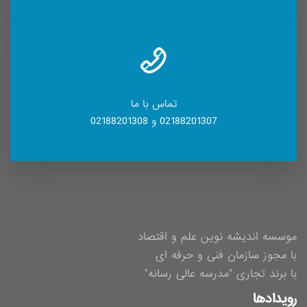
تماس با ما
02188201307 و 02188201308
موسسه اندیشه نوین علم و اقتصاد
با مجوز سازمان فنی و حرفه ای
با برند تجاری "مدرسه عالی رسانه"
رویدادها