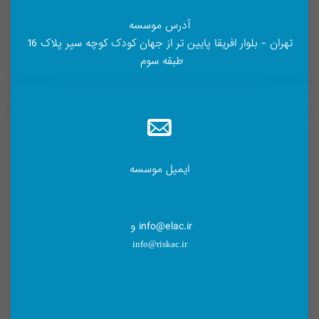
آدرس موسسه
تهران - بلوار افریقا پایین تر از جهان کودک کوچه سپر پلاک 16
طبقه سوم
ایمیل موسسه
info@elac.ir و
info@riskac.ir