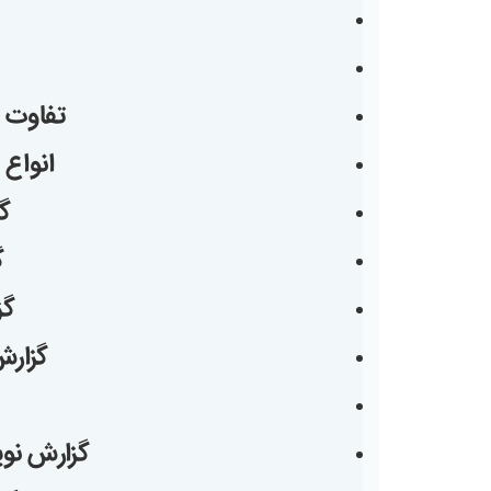
تفاوت 
انواع 
گ
گ
گز
گزارش
گزارش نوی