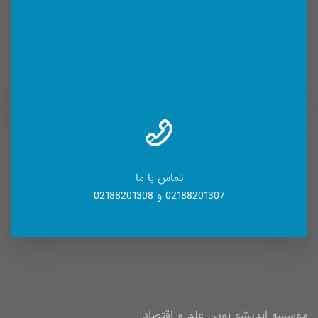
تماس با ما
02188201307 و 02188201308
موسسه اندیشه نوین علم و اقتصاد