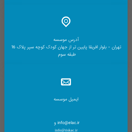
آدرس موسسه
تهران - بلوار افریقا پایین تر از جهان کودک کوچه سپر پلاک 16
طبقه سوم
ایمیل موسسه
info@elac.ir و
info@riskac.ir