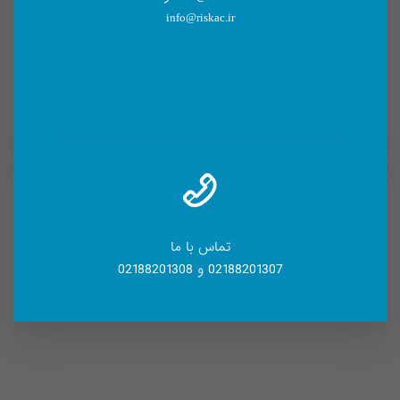
info@riskac.ir
تماس با ما
02188201307 و 02188201308