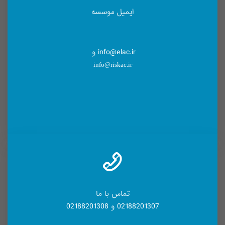
ایمیل موسسه
info@elac.ir و
info@riskac.ir
تماس با ما
02188201307 و 02188201308