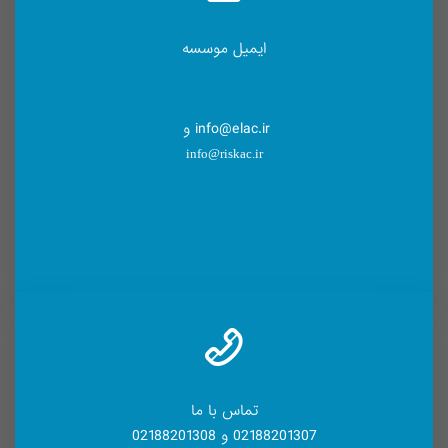
ایمیل موسسه
info@elac.ir و
info@riskac.ir
تماس با ما
02188201307 و 02188201308