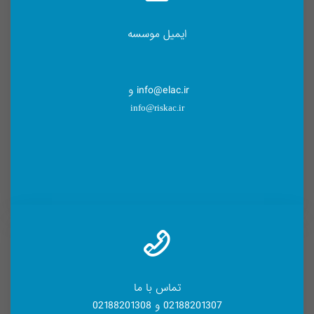
ایمیل موسسه
info@elac.ir و
info@riskac.ir
تماس با ما
02188201307 و 02188201308