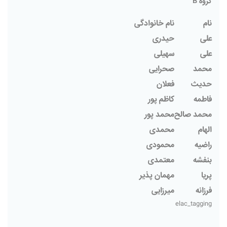
گروه B
نام
نام خانوادگی
علی
حیدری
علی
سهیلی
محمد
صحرایی
حدیث
فعلان
فاطمه
کاظم پور
محمد صالح
محمد پور
الهام
محمدی
راضیه
محمودی
بنفشه
معتمدی
پریا
مهمان پذیر
فرزانه
میرزایی
elac_tagging