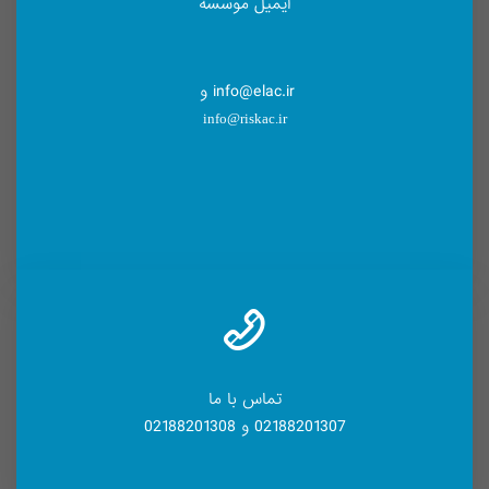
ایمیل موسسه
info@elac.ir و
info@riskac.ir
تماس با ما
02188201307 و 02188201308