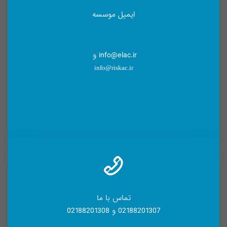
ایمیل موسسه
info@elac.ir و
info@riskac.ir
تماس با ما
02188201307 و 02188201308