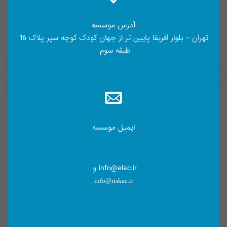
آدرس موسسه
تهران - بلوار افریقا پایین تر از جهان کودک کوچه سپر پلاک 16
طبقه سوم
ایمیل موسسه
info@elac.ir و
info@riskac.ir