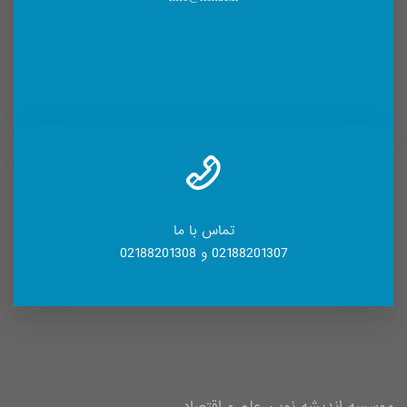
تماس با ما
02188201307 و 02188201308
موسسه اندیشه نوین علم و اقتصاد