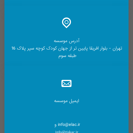
آدرس موسسه
تهران - بلوار افریقا پایین تر از جهان کودک کوچه سپر پلاک 16
طبقه سوم
ایمیل موسسه
info@elac.ir و
info@riskac.ir