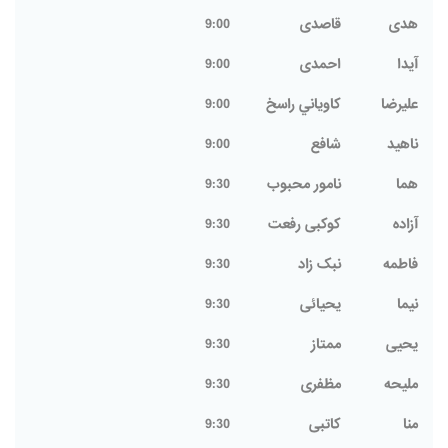
هدی
قاصدی
9:00
آیدا
احمدی
9:00
عليرضا
كاوياني راسخ
9:00
ناهید
شافع
9:00
هما
نامور محبوب
9:30
آزاده
کوکبی رفعت
9:30
فاطمه
نبک زاد
9:30
نیما
یحیائی
9:30
یحیی
ممتاز
9:30
ملیحه
مظفری
9:30
منا
کاتبی
9:30