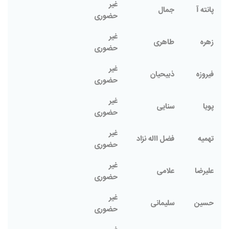
غیر
پانته آ
جمال
حضوری
غیر
زهره
طاهری
حضوری
غیر
فیروزه
ذبیحیان
حضوری
غیر
پویا
سنایی
حضوری
غیر
تهمیه
فضل االه نزاد
حضوری
غیر
علیرضا
علامی
حضوری
غیر
حسین
سلیمانی
حضوری