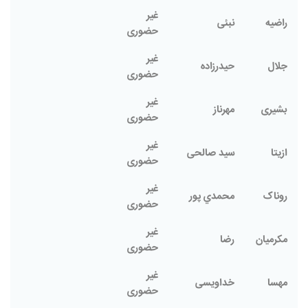
غیر
راضیه
نبئی
حضوری
غیر
جلال
حیدرزاده
حضوری
غیر
بشیری
مهرناز
حضوری
غیر
ازیتا
سید صالحی
حضوری
غیر
روناک
محمدي پور
حضوری
غیر
مکرمیان
رضا
حضوری
غیر
مهسا
خداویسی
حضوری