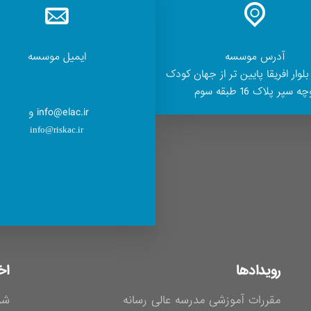
آدرس موسسه
ایمیل موسسه
بلوار افریقا پایین تر از جهان کودک
ه سپر پلاک 16 طبقه سوم
info@elac.ir و
info@riskac.ir
رویدادها
اخ
مقررات آموزشی مدرسه عالی رسانه
شر