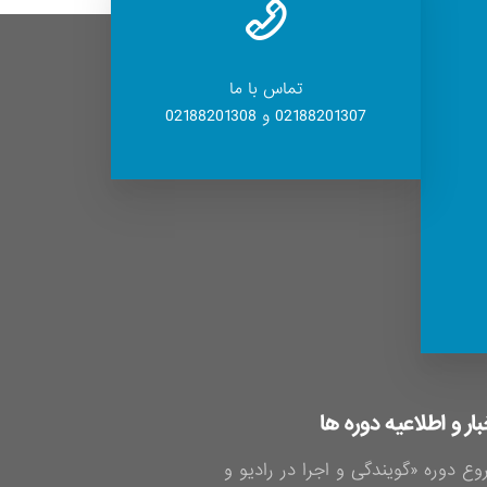
تماس با ما
02188201307 و 02188201308
بار و اطلاعیه دوره ها
وع دوره «گویندگی و اجرا در رادیو و