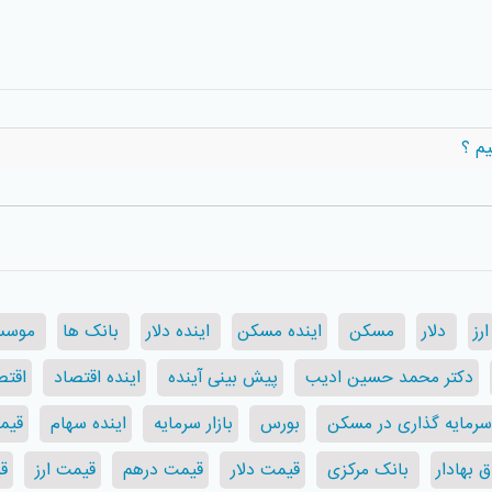
يم ؟
ارز
دلار
مسکن
اینده مسکن
اینده دلار
بانک ها
موسس
دکتر محمد حسین ادیب
پیش بینی آینده
اینده اقتصاد
اقتص
سرمایه گذاری در مسکن
بورس
بازار سرمایه
اینده سهام
قیم
 بهادار
بانک مرکزی
قیمت دلار
قیمت درهم
قیمت ارز
ق