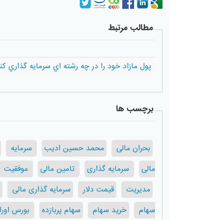
مطالب مرتبط
پول مازاد خود را در چه رشته اي سرمايه گذاري كن
برچسب ها
بحران مالی
محمد حسین ادیب
سرمایه
مالی
سرمایه گذاری
تامین مالی
موفقیت
مدیریت
قیمت دلار
سرمایه گذاری مالی
سهام
خرید سهام
سهام پربازده
بورس اوراق