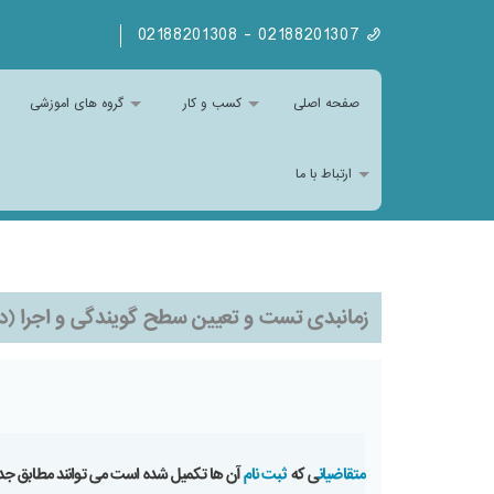
02188201307 - 02188201308
صفحه اصلی
کسب و کار
گروه های اموزشی
ارتباط با ما
زمانبدی تست و تعیین سطح گویندگی و اجرا (دوره51و52)14دی
متقاضیان
ی که
ثبت نام
آن ها تکمیل شده است می توانند مطابق جدو