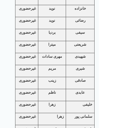
خانزاده
نوید
غیرحضوری
رضائی
نويد
غیرحضوری
سیفی
بردیا
غیرحضوری
شریعتی
میترا
غیرحضوری
شهیدی
مهری سادات
غیرحضوری
شیری
مریم
غیرحضوری
صادقی
زینب
غیرحضوری
عابدی
ناظم
غیرحضوری
خلیفی
زهرا
غیرحضوری
سلمانی پور
زهرا
غیرحضوری