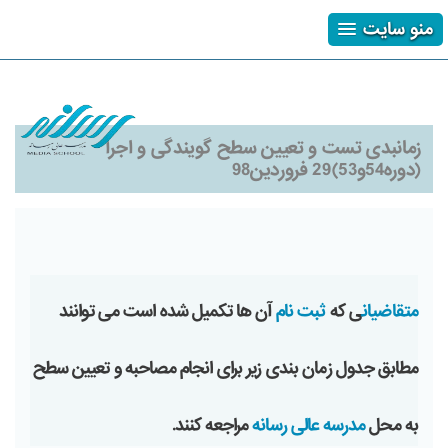
منو سایت
ثبت نام
ورود
فراموشی رمز
زمانبدی تست و تعیین سطح گویندگی و اجرا
(دوره54و53)29 فروردین98
متقاضیان
ی که
ثبت نام
آن ها تکمیل شده است می توانند
مطابق جدول زمان بندی زیر برای انجام مصاحبه و تعیین سطح
به محل
مدرسه عالی رسانه
مراجعه کنند.