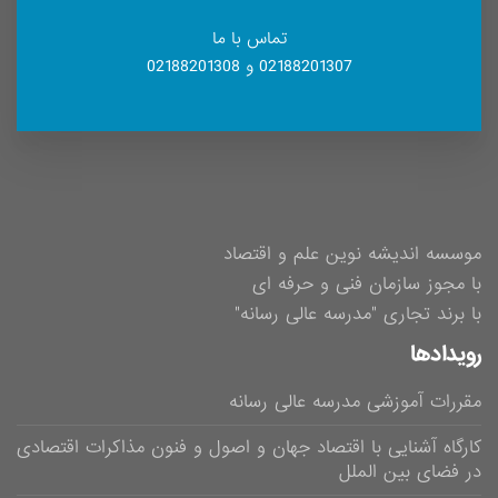
تماس با ما
02188201307 و 02188201308
موسسه اندیشه نوین علم و اقتصاد
با مجوز سازمان فنی و حرفه ای
با برند تجاری "مدرسه عالی رسانه"
رویدادها
مقررات آموزشی مدرسه عالی رسانه
کارگاه آشنایی با اقتصاد جهان و اصول و فنون مذاکرات اقتصادی
در فضای بین الملل