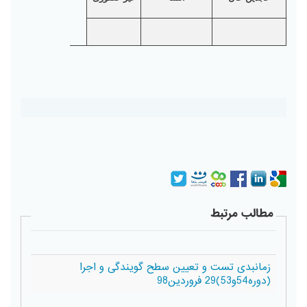
مطالب مرتبط
زمانبدی تست و تعیین سطح گویندگی و اجرا
(دوره54و53)29 فروردین98