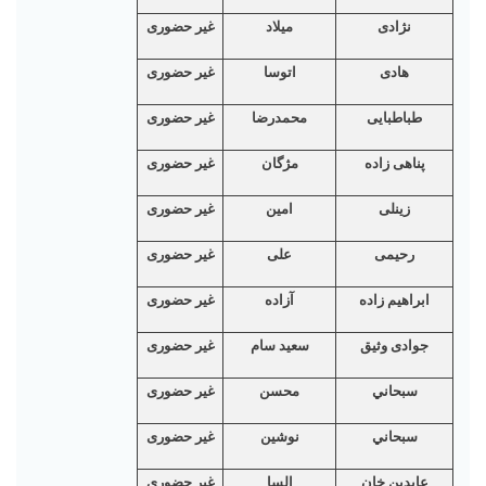
نژادی
ميلاد
غیر حضوری
هادی
اتوسا
غیر حضوری
طباطبایی
محمدرضا
غیر حضوری
پناهی زاده
مژگان
غیر حضوری
زینلی
امین
غیر حضوری
رحیمی
علی
غیر حضوری
ابراهیم زادە‌
آزاده
غیر حضوری
جوادی وثیق
سعید سام
غیر حضوری
سبحاني
محسن
غیر حضوری
سبحاني
نوشین
غیر حضوری
عابدين خان
السا
غیر حضوری