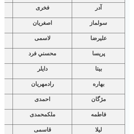
آدر
فخری
سولماز
اصغریان
علیرضا
لاسمی
پريسا
محسني فرد
بیتا
دایلر
بهاره
رادمهریان
مژگان
احمدی
فاطمه
ملکمحمدی
لیلا
قاسمی