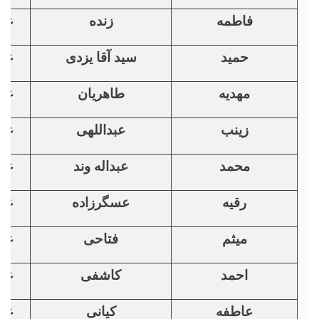
فاطمه
زنده
غی
حمید
سید آقا یزدی
غی
مهدیه
طاهریان
غی
زينب
عبداللهی
غی
محمد
عبداله وند
غی
رقیه
عسگرزاده
غی
میثم
فتاحی
غی
احمد
کاشفی
غی
عاطفه
کیانی
غی