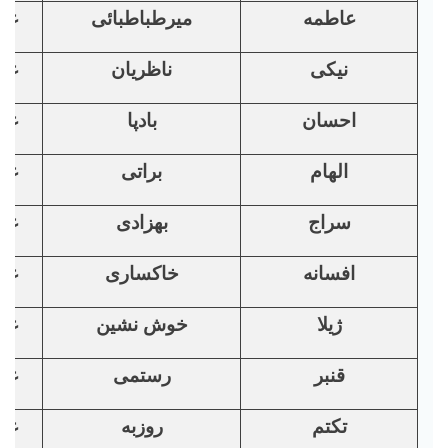
عاطمه
میرطباطبائی
غی
نیکی
ناظریان
غی
احسان
بادپا
غی
الهام
براتی
غی
سراج
بهزادی
غی
افسانه
خاکساری
غی
ژیلا
خوش نشین
غی
قنبر
رستمی
غی
تکتم
روزبه
غی