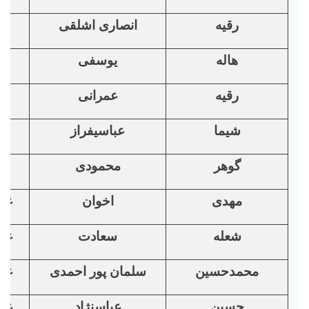
رقیه
انصاری اشلقی
هاله
یوسفی
رقیه
عمرانی
شیما
عباسیفراز
گوهر
محمودی
مهدی
اخوان
غی
شعله
سعادت
غی
محمدحسین
سلمان پور احمدی
غی
حسین
عباسنژاد
غی