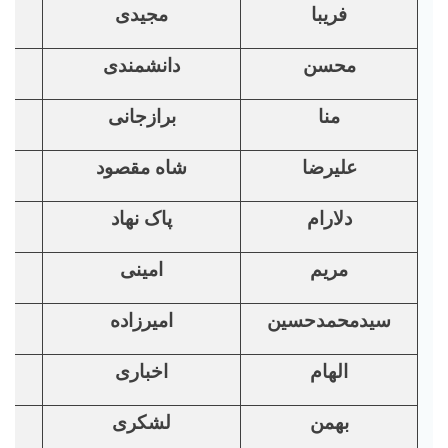
فریبا
مجیدی
محسن
دانشمندی
منا
برازجانی
علیرضا
شاه مقصود
دلارام
پاک نهاد
مریم
امینی
سیدمحمدحسین
امیرزاده
الهام
اخباری
بهمن
لشکری