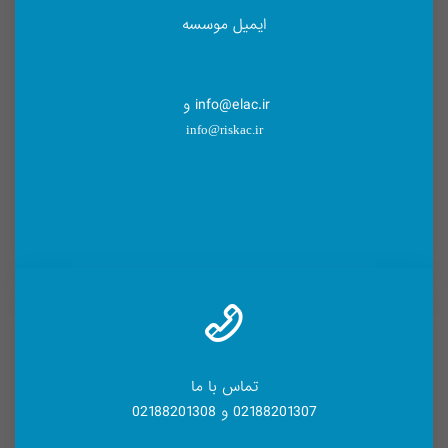
ایمیل موسسه
info@elac.ir و
info@riskac.ir
تماس با ما
02188201307 و 02188201308