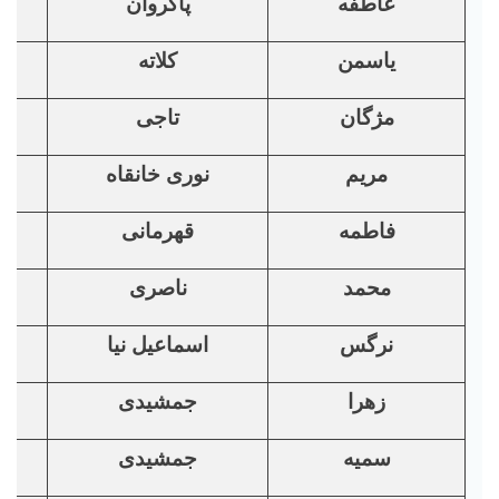
عاطفه
پاکروان
یاسمن
کلاته
مژگان
تاجی
مریم
نوری خانقاه
فاطمه
قهرمانی
محمد
ناصری
نرگس
اسماعیل نیا
زهرا
جمشیدی
سمیه
جمشیدی