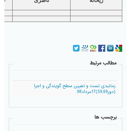
ریحانه
ناصری
غی
مطالب مرتبط
زمانبدی تست و تعیین سطح گویندگی و اجرا
(دور59,69)17مرداد98
برچسب ها