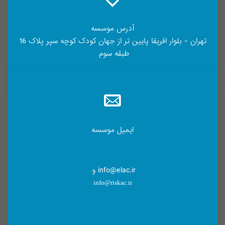
آدرس موسسه
تهران - بلوار افریقا پایین تر از جهان کودک کوچه سپر پلاک 16
طبقه سوم
ایمیل موسسه
info@elac.ir و
info@riskac.ir