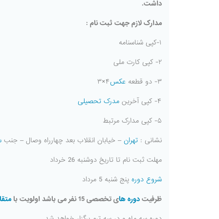
داشت.
مدارک لازم جهت ثبت نام :
۱-کپی شناسنامه
۲- کپی کارت ملی
۳- دو قطعه
عکس
۴×۳
۴- کپی آخرین
مدرک تحصیلی
۵- کپی مدارک مرتبط
نشانی :
تهران
– خیابان انقلاب بعد چهارراه وصال – جنب
س
مهلت ثبت نام تا تاریخ دوشنبه 26 خرداد
شروع دوره
پنج شنبه 5 مرداد
ظرفیت
دوره ها
ی تخصصی 15 نفر می باشد اولویت با
متقا
دوره سه ماه و در سه ترم برگزار خواهد شد