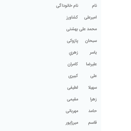
نام
نام خانوداگی
امیرعلی
کشاورز
محمد علی
بهشتی
سبحان
پازوکی
ياسر
زهري
علیرضا
کامران
علی
کبیری
سهیلا
لطیفی
زهرا
مقیمی
حامد
مهربانی
قاسم
میرزاپور