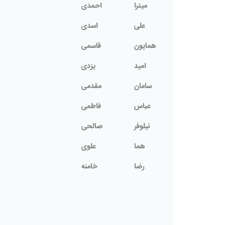
میترا
احمدی
علی
اسدی
همایون
قاسمی
امید
یزدی
سامان
مقدمی
عباس
فاطمی
نیلوفر
صالحی
هما
علوی
رضا
خامنه