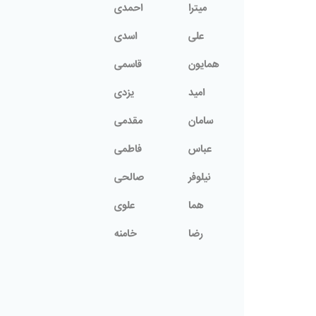
میترا
احمدی
علی
اسدی
همایون
قاسمی
امید
یزدی
سامان
مقدمی
عباس
فاطمی
نیلوفر
صالحی
هما
علوی
رضا
خامنه