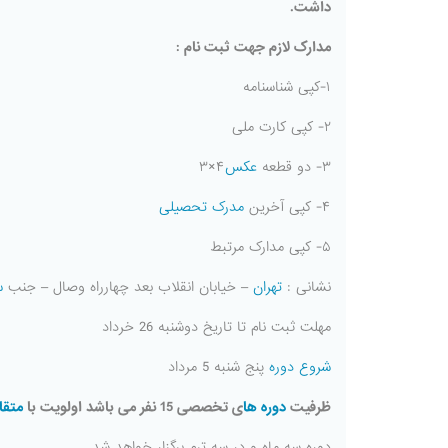
داشت.
مدارک لازم جهت ثبت نام :
۱-کپی شناسنامه
۲- کپی کارت ملی
۳- دو قطعه
عکس
۴×۳
۴- کپی آخرین
مدرک تحصیلی
۵- کپی مدارک مرتبط
نشانی :
تهران
– خیابان انقلاب بعد چهارراه وصال – جنب
س
مهلت ثبت نام تا تاریخ دوشنبه 26 خرداد
شروع دوره
پنج شنبه 5 مرداد
ظرفیت
دوره ها
ی تخصصی 15 نفر می باشد اولویت با
متقا
دوره سه ماه و در سه ترم برگزار خواهد شد