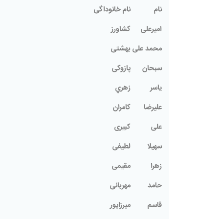
نام
نام خانوداگی
امیرعلی
کشاورز
محمد علی
بهشتی
سبحان
پازوکی
ياسر
زهري
علیرضا
کامران
علی
کبیری
سهیلا
لطیفی
زهرا
مقیمی
حامد
مهربانی
قاسم
میرزاپور