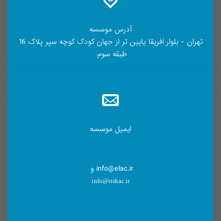
آدرس موسسه
تهران - بلوار افریقا پایین تر از جهان کودک کوچه سپر پلاک 16
طبقه سوم
ایمیل موسسه
info@elac.ir و
info@riskac.ir