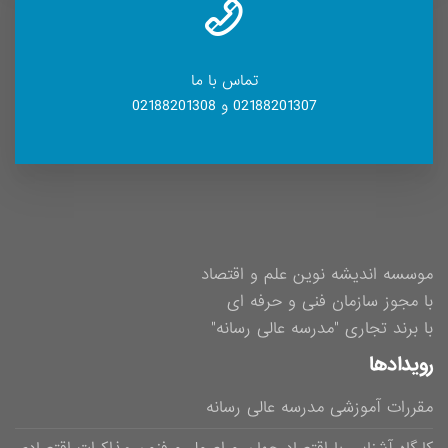
تماس با ما
02188201307 و 02188201308
موسسه اندیشه نوین علم و اقتصاد
با مجوز سازمان فنی و حرفه ای
با برند تجاری "مدرسه عالی رسانه"
رویدادها
مقررات آموزشی مدرسه عالی رسانه