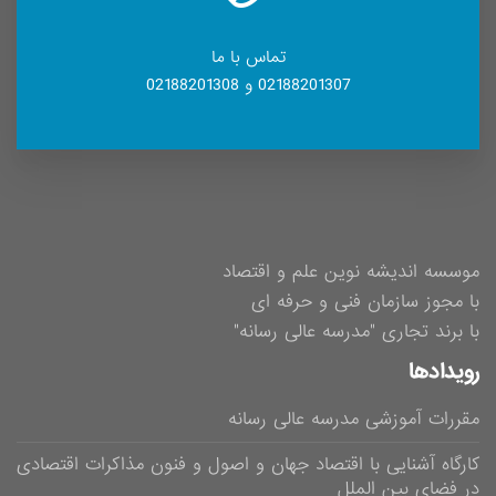
تماس با ما
02188201307 و 02188201308
موسسه اندیشه نوین علم و اقتصاد
با مجوز سازمان فنی و حرفه ای
با برند تجاری "مدرسه عالی رسانه"
رویدادها
مقررات آموزشی مدرسه عالی رسانه
کارگاه آشنایی با اقتصاد جهان و اصول و فنون مذاکرات اقتصادی
در فضای بین الملل