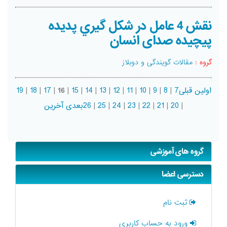
نقش 4 عامل در شکل گيري پديده
پيچيده صدای انسان
گروه :
مقالات گویندگی و دوبلاز
اولین
قبلی
7
|
8
|
9
|
10
|
11
|
12
|
13
|
14
|
15
|
16
|
17
|
18
|
19
|
20
|
21
|
22
|
23
|
24
|
25
|
26
بعدی
آخرین
گروه های آموزشی
دسترسی اعضا
ثبت نام
ورود به حساب کاربری