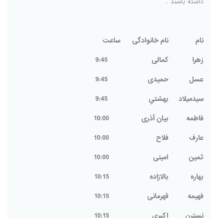
داشته باشند .
نام
نام خانوادگی
ساعت
زهرا
كمالى
9:45
عسل
حمیدی
9:45
سيدميلاد
بهشتي
9:45
فاطمه
بیان آذری
10:00
عارف
فلاح
10:00
ثمین
امینی
10:00
بهاره
بالازاده
10:15
فهیمه
قهرمانی
10:15
نسترن
اکبری
10:15