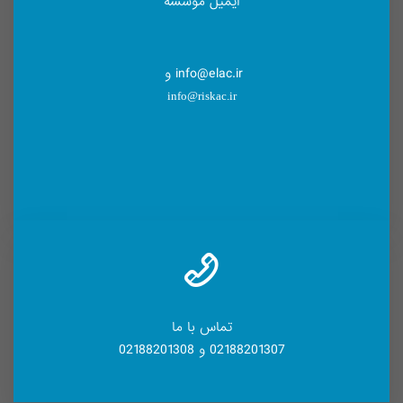
ایمیل موسسه
info@elac.ir و
info@riskac.ir
تماس با ما
02188201307 و 02188201308