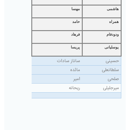
هاشمی
مهسا
همراه
حامد
ودودفام
فرهاد
یوسلیانی
پریسا
حسینی
ساناز سادات
سلطانعلی
مائده
صلحی
امیر
میرجلیلی
ریحانه