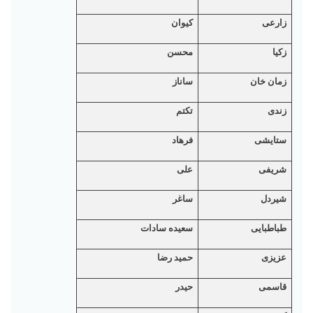
زارعی
کیوان
زکیا
محسن
زمان خان
ساناز
زندی
تکتم
ستایشی
فرهاد
شریفی
علی
شیردل
ساغر
طباطبایی
سعیده سادات
عزیزی
حمید رضا
قاسمی
حیدر