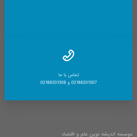
تماس با ما
02188201307 و 02188201308
موسسه اندیشه نوین علم و اقتصاد