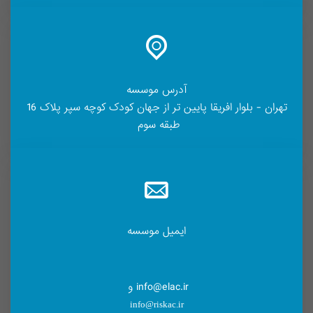
آدرس موسسه
تهران - بلوار افریقا پایین تر از جهان کودک کوچه سپر پلاک 16
طبقه سوم
ایمیل موسسه
info@elac.ir و
info@riskac.ir