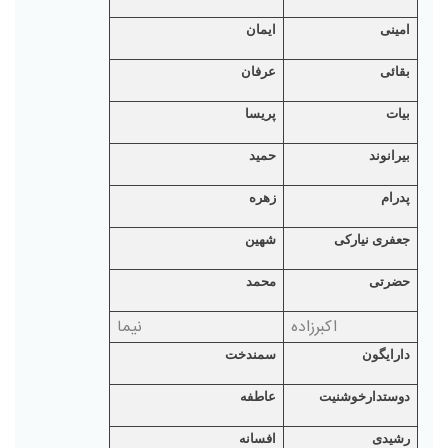
امینی
ایمان
بقائی
عرفان
بیات
پریسا
بیرانوند
حمید
پدرام
زهره
جعفری نیارکی
شهین
حضرتی
محمد
اکبرزاده
نیما
دارایگون
سمندخت
دوستدارخوشنیت
عاطفه
رشیدی
افسانه