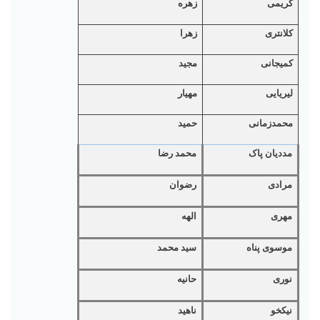
کریمی
زهره
کلانتری
زهرا
کمیجانی
مجید
لیریایی
مهیار
محمدزمانی
حمید
مددیان پاک
محمد رضا
مرادی
رضوان
مهری
الهه
موسوی پناه
سید محمد
نوری
حانیه
نیکخو
ناهید