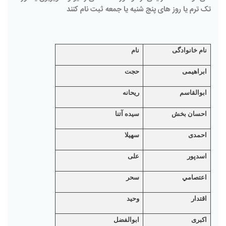
تک ترم یا روز های پنج شنبه یا جمعه ثبت نام کنند
نام خانوادگی
نام
ابراهیمی
حجت
ابوالقاسم
ریحانه
احسان بخش
سیده آتنا
احمدی
سهیلا
اسدپور
علی
اعتصامي
سحر
اقتدار
وحید
اکبری
ابوالفضل