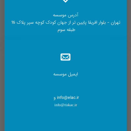
آدرس موسسه
تهران - بلوار افریقا پایین تر از جهان کودک کوچه سپر پلاک 16
طبقه سوم
ایمیل موسسه
info@elac.ir و
info@riskac.ir