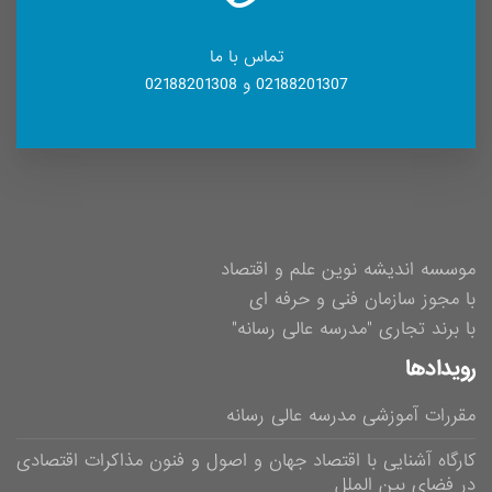
تماس با ما
02188201307 و 02188201308
موسسه اندیشه نوین علم و اقتصاد
با مجوز سازمان فنی و حرفه ای
با برند تجاری "مدرسه عالی رسانه"
رویدادها
مقررات آموزشی مدرسه عالی رسانه
کارگاه آشنایی با اقتصاد جهان و اصول و فنون مذاکرات اقتصادی
در فضای بین الملل