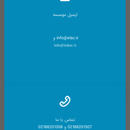
ایمیل موسسه
info@elac.ir و
info@riskac.ir
تماس با ما
02188201307 و 02188201308